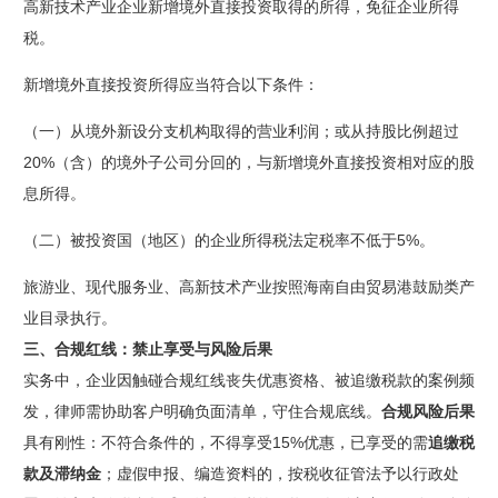
高新技术产业企业新增境外直接投资取得的所得，免征企业所得
税。
新增境外直接投资所得应当符合以下条件：
（一）从境外新设分支机构取得的营业利润；或从持股比例超过
20%（含）的境外子公司分回的，与新增境外直接投资相对应的股
息所得。
（二）被投资国（地区）的企业所得税法定税率不低于5%。
旅游业、现代服务业、高新技术产业按照海南自由贸易港鼓励类产
业目录执行。
三、
合规红线：禁止享受与风险后果
实务中，企业因触碰合规红线丧失优惠资格、被追缴税款的案例频
发，律师需协助客户明确负面清单，守住合规底线。
合规风险后果
具有刚性：不符合条件的，不得享受15%优惠，已享受的需
追缴税
款及滞纳金
；虚假申报、编造资料的，按税收征管法予以行政处