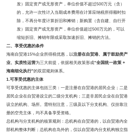
发）固定资产或无形资产，单位价值不超过500万元（含）
的，允许一次性计入当期成本费用在计算应纳税所得额时扣
除，不再分年度计算折旧和摊销；新购置（含自建、自行开
发）固定资产或无形资产，单位价值超过500万元的，可以
缩短折旧、摊销年限或采取加速折旧、摊销的方法。
二、
享受优惠的条件
海南自贸港15%企业所得税优惠，以
注册在自贸港、属于鼓励类产
业、实质性运营
为三大前提，依据相关政策形成
“全国统一政策 +
海南细化执行”
的双层规则体系。
1.可享受优惠的主体
可享受优惠的主体包括三类：一是注册在自贸港的居民企业；二是
居民企业在自贸港设立的二级分支机构；三是非居民企业在自贸港
设立的机构、场所。需特别注意，三级及以下分支机构、仅挂靠注
册的空壳主体，均不具备享受资格。
总机构与分支机构的核算规则：总机构在自贸港的，以自贸港内全
部机构整体判断；总机构在岛外的，仅以自贸港内分支机构独立指