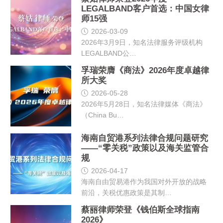
LEGALBAND客户首选：中国女律
师15强
2026-03-09
2026年3月9日，知名法律服务评级机构
LEGALBAND公…
孚瑞荣膺《商法》2026年度卓越律
所大奖
2026-05-28
2026年5月28日，知名法律媒体《商法》
（China Bu…
海南自贸港系列法律合规问题研究
——“零关税”政策以及海关监管合
规
2026-04-17
海南自由贸易港作为我国对外开放的战略
前沿，关税优惠政策是其制…
蔡丽律师荣登《钱伯斯全球指南
2026》