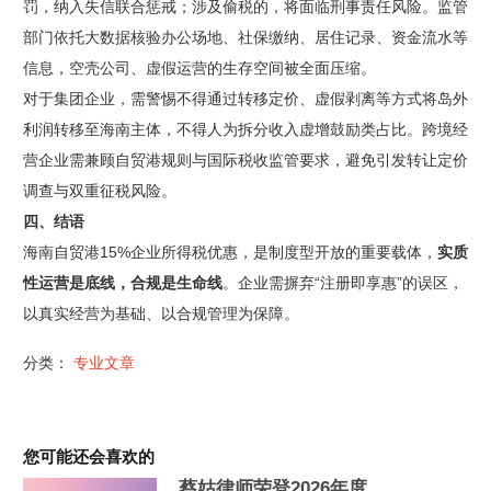
罚，纳入失信联合惩戒；涉及偷税的，将面临刑事责任风险。监管
部门依托大数据核验办公场地、社保缴纳、居住记录、资金流水等
信息，空壳公司、虚假运营的生存空间被全面压缩。
对于集团企业，需警惕不得通过转移定价、虚假剥离等方式将岛外
利润转移至海南主体，不得人为拆分收入虚增鼓励类占比。跨境经
营企业需兼顾自贸港规则与国际税收监管要求，避免引发
转让定价
调查
与双重征税风险。
四、
结语
海南自贸港15%企业所得税优惠，是制度型开放的重要载体，
实质
性运营是底线，合规是生命线
。企业需摒弃“注册即享惠”的误区，
以真实经营为基础、以合规管理为保障。
分类：
专业文章
您可能还会喜欢的
蔡姑律师荣登2026年度