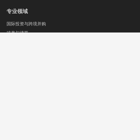
专业领域
国际投资与跨境并购
破产与清算
商事争议解决
快速链接
专业人员
关于我们
孚瑞律动
联系我们
info@furuilaw.com
+86 10 6789 8799
北京市朝阳区光华路乙10号院1号楼众秀大厦26层2608