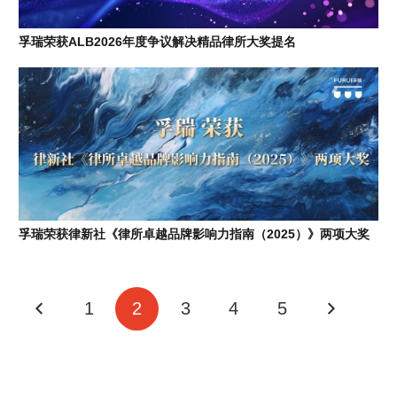
孚瑞荣获ALB2026年度争议解决精品律所大奖提名
孚瑞荣获律新社《律所卓越品牌影响力指南（2025）》两项大奖
1
2
3
4
5